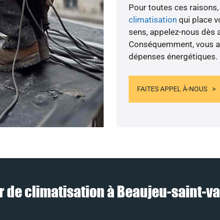
Pour toutes ces raisons, 
climatisation
qui place vo
sens, appelez-nous dès au
Conséquemment, vous amé
dépenses énergétiques.
FAITES APPEL À-NOUS
r de climatisation à Beaujeu-saint-val