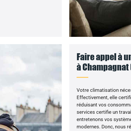
Faire appel à u
à Champagnat (
Votre climatisation néces
Effectivement, elle certi
réduisant vos consommat
services certifie un trava
entretenons vos système
modernes. Donc, nous rép