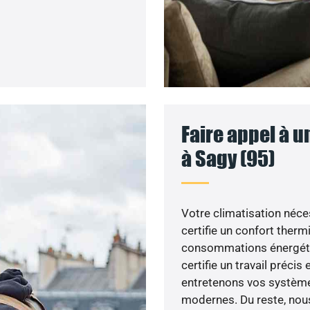
Faire appel à u
à Sagy (95)
Votre climatisation néces
certifie un confort ther
consommations énergétiq
certifie un travail précis
entretenons vos système
modernes. Du reste, nous