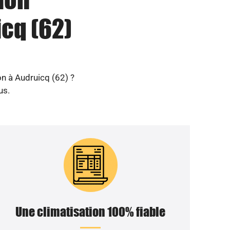
icq (62)
on à Audruicq (62) ?
us.
Une climatisation 100% fiable